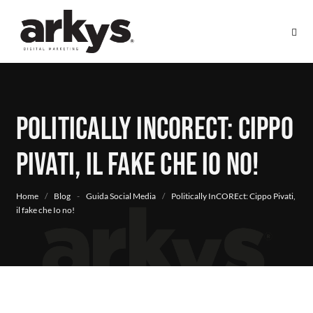
Politically InCOREct: Cippo
Pivati, il fake che Io no!
Home
/
Blog
-
Guida Social Media
/
Politically InCOREct: Cippo Pivati,
il fake che Io no!