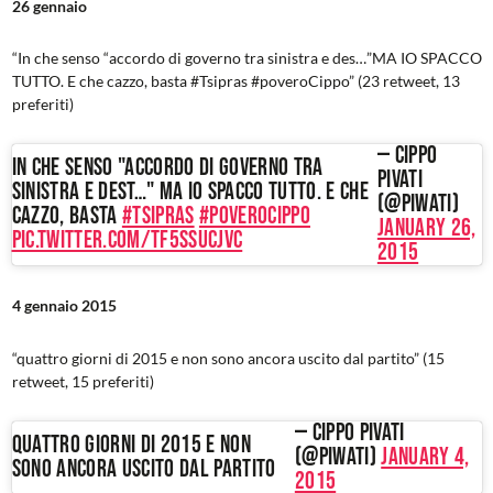
26 gennaio
“In che senso “accordo di governo tra sinistra e des…”MA IO SPACCO
TUTTO. E che cazzo, basta #Tsipras #poveroCippo” (23 retweet, 13
preferiti)
— Cippo
In che senso "accordo di governo tra
Pivati
sinistra e dest…" MA IO SPACCO TUTTO. E che
(@piwati)
cazzo, basta
#Tsipras
#poveroCippo
January 26,
pic.twitter.com/tf5ssuCJvC
2015
4 gennaio 2015
“quattro giorni di 2015 e non sono ancora uscito dal partito” (15
retweet, 15 preferiti)
— Cippo Pivati
Quattro giorni di 2015 e non
(@piwati)
January 4,
sono ancora uscito dal partito
2015