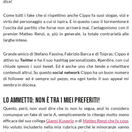
dice!
Come tutti i fake che si rispettino anche Cippo fa suoi slogan, vizi e
virtù del personaggio a cui si ispira. E in questo caso il tormentone è
l’uscita dal partito che forse non arriverà mai, l’antagonismo con il
premier Matteo Renzi, e, più in generale, la totale contrarietà alle
larghe intese.
Grande amico di Stefano Fassina, Fabrizio Barca e di Tsipras; Cippo è
attivo su
Twitter
e ha il suo hashtag personalizzato, #perdire, con cui
chiude spesso i suoi tweet. Ed è anche uno che tende a retwittare
contenuti altrui. Su questo
social network
Cippo ha un buon numero
di follower ed è sempre sul pezzo, ma ogni tanto il suo appeal mi
sembra in discesa.
Lo ammetto: non è tra i miei preferiti!
Questo, però, non vuol dire che io non lo segua, anzi lo considero
comunque un fake di serie A, semplicemente lo ritengo molto meno
efficace del suo collega
Gianni Kuperlo
o di
Matteo Renzi che fa cose
.
Ho voluto includerlo nella mia rubrica perché le minoranze vanno