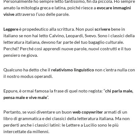
Personalmente ho sempre letto tantissimo, fin da piccola. Ho sempre
amato la mitologia greca e latina, poiché riesce a
evocare immagini
visive
attraverso l’uso delle parole.
Leggere
è propedeutico alla scrittura. Non puoi
scrivere
bene in
italiano se non hai letto Calvino, Leopardi, Svevo. Sono i classici della
letteratura italiana, devono far parte del tuo bagaglio culturale.
Perché? Perché così apprendi nuove parole, nuovi costrutti e il tuo
pensiero ne giova.
Qualcuno ha detto che il
relativismo linguistico
non c’entra nulla con
il nostro modus operandi.
Eppure, è ormai famosa la frase di quel noto regista: “
chi parla male,
pensa male e vive male
”.
Pertanto, se vuoi diventare un buon
web copywriter
armati di un
libro di grammatica e dei classici della letteratura italiana. Ma non
perderti anche i classici latini: le Lettere a Lucilio sono le più
intercettate da millenni.