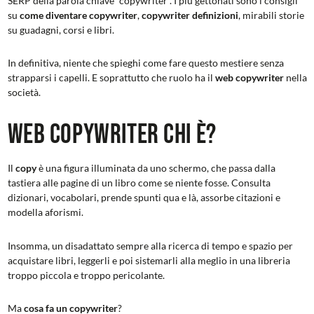
SERP della parola chiave “copywriter”. I più gettonati sono i consigli
su
come diventare copywriter
,
copywriter definizioni
, mirabili storie
su guadagni, corsi e libri.
In definitiva, niente che spieghi come fare questo mestiere senza
strapparsi i capelli. E soprattutto che ruolo ha il
web copywriter
nella
società.
Web copywriter chi è?
Il
copy
è una figura illuminata da uno schermo, che passa dalla
tastiera alle pagine di un libro come se niente fosse. Consulta
dizionari, vocabolari, prende spunti qua e là, assorbe citazioni e
modella aforismi.
Insomma, un disadattato sempre alla ricerca di tempo e spazio per
acquistare libri, leggerli e poi sistemarli alla meglio in una libreria
troppo piccola e troppo pericolante.
Ma
cosa fa un copywriter
?