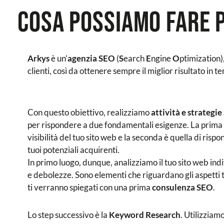
Cosa possiamo fare 
Arkys
è un’
agenzia SEO
(
S
earch
E
ngine
O
ptimization)
clienti, così da ottenere sempre il miglior risultato in te
Con questo obiettivo, realizziamo
attività e strategi
per rispondere a due fondamentali esigenze. La prima
visibilità del tuo sito web e la seconda è quella di ris
tuoi potenziali acquirenti.
In primo luogo, dunque, analizziamo il tuo sito web ind
e debolezze. Sono elementi che riguardano gli aspetti te
ti verranno spiegati con una prima
consulenza SEO
.
Lo step successivo è la
Keyword Research
. Utilizziam