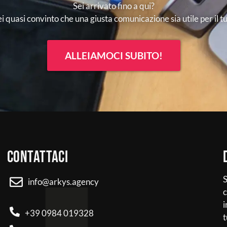
Sei arrivato fino a qui?
ei quasi convinto che una giusta comunicazione sia utile per il 
ALLEIAMOCI SUBITO!
Contattaci
S
info@arkys.agency
c
i
+39 0984 019328
t