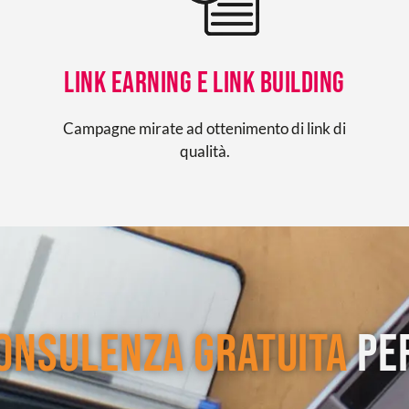
Link earning e link building
Campagne mirate ad ottenimento di link di
qualità.
onsulenza gratuita
per