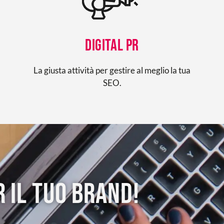
Digital PR
La giusta attività per gestire al meglio la tua
SEO.
 il tuo brand!