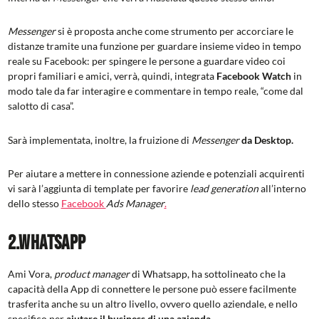
Messenger
si è proposta anche come strumento per accorciare le
distanze tramite una funzione per guardare insieme video in tempo
reale su Facebook: per spingere le persone a guardare video coi
propri familiari e amici, verrà, quindi, integrata
Facebook Watch
in
modo tale da far interagire e commentare in tempo reale, “come dal
salotto di casa”.
Sarà implementata, inoltre, la fruizione di
Messenger
da Desktop.
Per aiutare a mettere in connessione aziende e potenziali acquirenti
vi sarà l’aggiunta di template per favorire
lead generation
all’interno
dello stesso
Facebook
Ads Manager
.
2.Whatsapp
Ami Vora,
product manager
di Whatsapp, ha sottolineato che la
capacità della App di connettere le persone può essere facilmente
trasferita anche su un altro livello, ovvero quello aziendale, e nello
specifico per
aiutare il business di una azienda
.