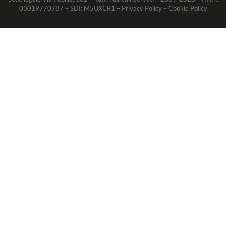
03019770787 – SDI: M5UXCR1 –
Privacy Policy
–
Cookie Policy