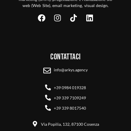
web (Web Site), email marketing, visual design.
Contattaci
info@arkys.agency
+39 0984 019328
+39 339 7109249
+39 339 8017540
Via Popilia, 132, 87100 Cosenza