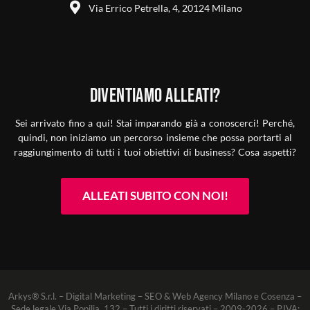
Via Errico Petrella, 4, 20124 Milano
Diventiamo alleati?
Sei arrivato fino a qui! Stai imparando già a conoscerci! Perché,
quindi, non iniziamo un percorso insieme che possa portarti al
raggiungimento di tutti i tuoi obiettivi di business? Cosa aspetti?
ALLEATI SUBITO CON NOI!
Arkys® S.r.l. – Digital Marketing – SEO & Web Agency Milano e Cosenza –
Sede legale Via Popilia, 132 – Tutti i diritti riservati – 2009-2026 – P.IVA: