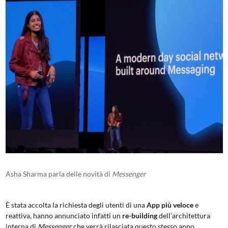
Asha Sharma parla delle novità di
Messenger
È stata accolta la richiesta degli utenti di una
App più veloce
e
reattiva, hanno annunciato infatti un
re-building
dell’architettura
interna di
Messenger
che verrà rilasciata questo stesso anno.