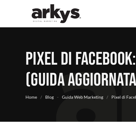
Pixel di Facebook:
(Guida aggiornata
Home
/
Blog
-
Guida Web Marketing
/
Pixel di Face