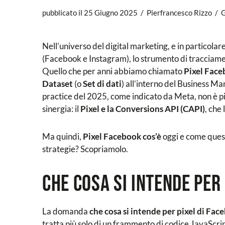
pubblicato il 25 Giugno 2025
Pierfrancesco Rizzo
G
Nell’universo del digital marketing, e in particola
(Facebook e Instagram), lo strumento di tracciament
Quello che per anni abbiamo chiamato
Pixel Fac
Dataset
(o
Set di dati
) all’interno del Business M
practice del 2025, come indicato da Meta, non è p
sinergia: il
Pixel e la Conversions API (CAPI)
, che
Ma quindi,
Pixel Facebook cos’è
oggi e come ques
strategie? Scopriamolo.
Che cosa si intende per
La domanda
che cosa si intende per pixel di Fac
tratta più solo di un frammento di codice JavaScript