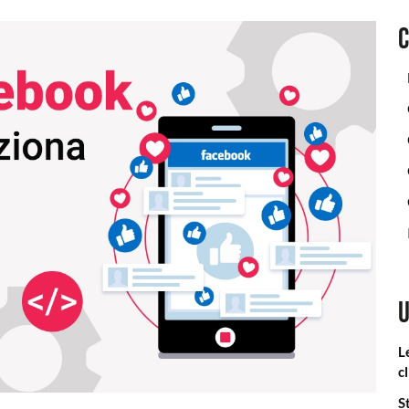
U
L
cl
S