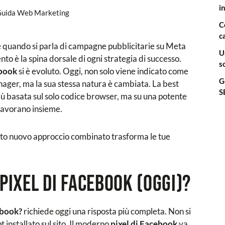
i
uida Web Marketing
C
c
re quando si parla di campagne pubblicitarie su Meta
U
o è la spina dorsale di ogni strategia di successo.
s
ebook
si è evoluto. Oggi, non solo viene indicato come
G
anager, ma la sua stessa natura è cambiata. La best
S
iù basata sul solo codice browser, ma su una potente
 lavorano insieme.
to nuovo approccio combinato trasforma le tue
 pixel di Facebook (oggi)?
ebook?
richiede oggi una risposta più completa. Non si
 installato sul sito. Il moderno
pixel di Facebook
va