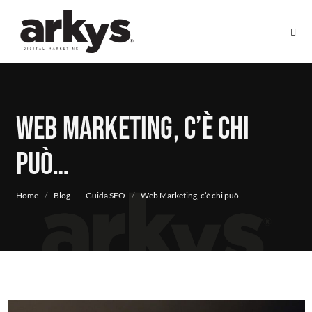
Web Marketing, c’è chi
può…
Home
/
Blog
-
Guida SEO
/
Web Marketing, c’è chi può…