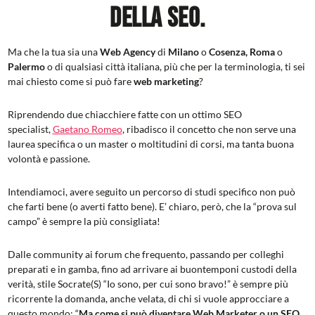
della
SEO
.
Ma che la tua sia una
Web Agency
di
Milano
o
Cosenza,
Roma
o
Palermo
o di qualsiasi città italiana, più che per la terminologia, ti sei
mai chiesto come si può fare
web marketing
?
Riprendendo due chiacchiere fatte con un ottimo SEO
specialist,
Gaetano Romeo
, ribadisco il concetto che non serve una
laurea specifica o un master o moltitudini di corsi, ma tanta buona
volontà e passione.
Intendiamoci, avere seguito un percorso di studi specifico non può
che farti bene (o averti fatto bene). E’ chiaro, però, che la “prova sul
campo” è sempre la più consigliata!
Dalle community ai forum che frequento, passando per colleghi
preparati e in gamba, fino ad arrivare ai buontemponi custodi della
verità, stile Socrate(S) “Io sono, per cui sono bravo!” è sempre più
ricorrente la domanda, anche velata, di chi si vuole approcciare a
questo mondo: “
Ma come si può diventare Web Marketer o un SEO