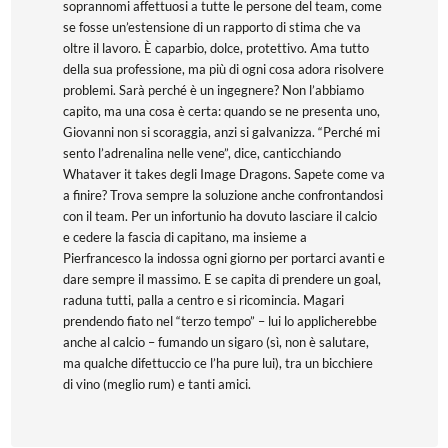
soprannomi affettuosi a tutte le persone del team, come
se fosse un’estensione di un rapporto di stima che va
oltre il lavoro. È caparbio, dolce, protettivo. Ama tutto
della sua professione, ma più di ogni cosa adora risolvere
problemi. Sarà perché è un ingegnere? Non l’abbiamo
capito, ma una cosa è certa: quando se ne presenta uno,
Giovanni non si scoraggia, anzi si galvanizza. “Perché mi
sento l’adrenalina nelle vene”, dice, canticchiando
Whataver it takes degli Image Dragons. Sapete come va
a finire? Trova sempre la soluzione anche confrontandosi
con il team. Per un infortunio ha dovuto lasciare il calcio
e cedere la fascia di capitano, ma insieme a
Pierfrancesco la indossa ogni giorno per portarci avanti e
dare sempre il massimo. E se capita di prendere un goal,
raduna tutti, palla a centro e si ricomincia. Magari
prendendo fiato nel “terzo tempo” – lui lo applicherebbe
anche al calcio – fumando un sigaro (sì, non è salutare,
ma qualche difettuccio ce l’ha pure lui), tra un bicchiere
di vino (meglio rum) e tanti amici.