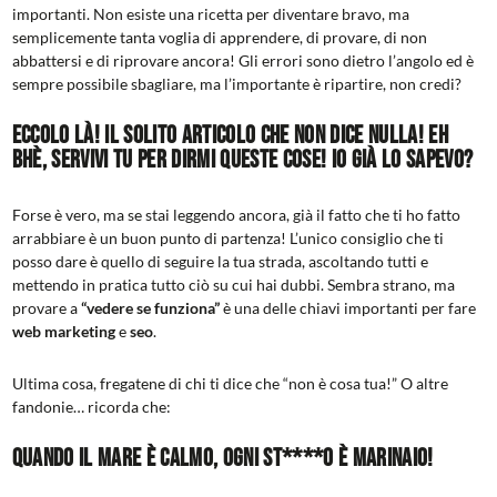
importanti. Non esiste una ricetta per diventare bravo, ma
semplicemente tanta voglia di apprendere, di provare, di non
abbattersi e di riprovare ancora! Gli errori sono dietro l’angolo ed è
sempre possibile sbagliare, ma l’importante è ripartire, non credi?
Eccolo là! Il solito articolo che non dice nulla! Eh
bhè, servivi tu per dirmi queste cose! Io già lo sapevo?
Forse è vero, ma se stai leggendo ancora, già il fatto che ti ho fatto
arrabbiare è un buon punto di partenza! L’unico consiglio che ti
posso dare è quello di seguire la tua strada, ascoltando tutti e
mettendo in pratica tutto ciò su cui hai dubbi. Sembra strano, ma
provare a
“vedere se funziona”
è una delle chiavi importanti per fare
web marketing
e
seo
.
Ultima cosa, fregatene di chi ti dice che “non è cosa tua!” O altre
fandonie… ricorda che:
Quando il mare è calmo, ogni st****o è marinaio!