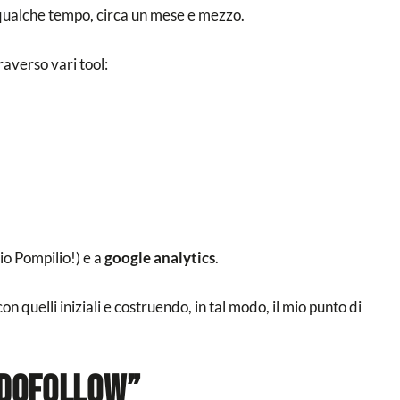
qualche tempo, circa un mese e mezzo.
raverso vari tool:
io Pompilio!) e a
google analytics
.
n quelli iniziali e costruendo, in tal modo, il mio punto di
“dofollow”