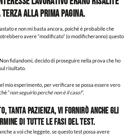
interesse lavorativo erano risalite
a terza alla prima pagina.
astato e non mi basta ancora, poiché è probabile che
e potrebbero avere “modificato” (o modificheranno) questo
e. Non fidandomi, decido di proseguire nella prova che ho
l risultato.
el mio esperimento, per verificare se possa essere vero
iché “
non seguirlo perché non è il caso!
”.
o, tanta pazienza, vi fornirò anche gli
rmine di tutte le fasi del test.
nche a voi che leggete, se questo test possa avere