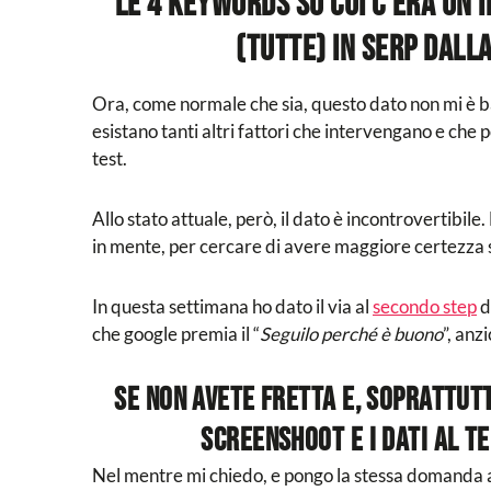
le 4 keywords su cui c’era un 
(tutte) in SERP dall
Ora, come normale che sia, questo dato non mi è b
esistano tanti altri fattori che intervengano e ch
test.
Allo stato attuale, però, il dato è incontrovertibil
in mente, per cercare di avere maggiore certezza su
In questa settimana ho dato il via al
secondo step
d
che google premia il “
Seguilo perché è buono
”, anz
Se non avete fretta e, soprattutt
screenshoot e i dati al te
Nel mentre mi chiedo, e pongo la stessa domanda a