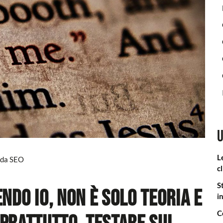
U
L
ida SEO
cl
S
endo io, non è solo teoria e
i
C