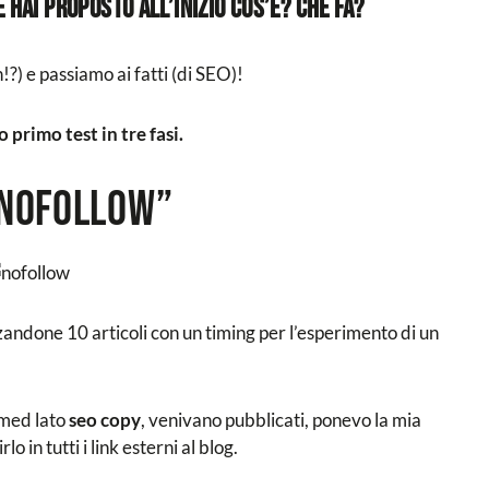
he hai proposto all’inizio cos’è? Che fa?
h!?) e passiamo ai fatti (di SEO)!
 primo test in tre fasi.
“nofollow”
zzandone 10 articoli con un timing per l’esperimento di un
rmed lato
seo copy
, venivano pubblicati, ponevo la mia
lo in tutti i link esterni al blog.