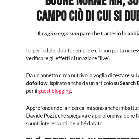
buone norme ma, so
campo ciò di cui si du
Il
cogito ergo sum
pare che Cartesio lo abbi
Io, per indole, dubito sempre e ciò non porta neces
verificare gli effetti di un’azione “live”.
Da un annetto circa nutrivo la voglia di testare sul
dofollow
, ispirato anche da un articolo su
Search 
per il
guest blogging
.
Approfondendo la ricerca, mi sono anche imbattuto
Davide Pozzi, che spiegava e approfondiva bene l’a
spunti interessanti, benché datato.