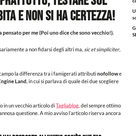
prattutto, testare sul
c
U
bita e non si ha certezza!
s
G
a pensato per me (Poi uno dice che sono vecchio!).
S
sariamente a non fidarsi degli altri ma,
sic et simpliciter
,
 campo la differenza tra i famigerati attributi
nofollow
e
Engine Land
, in cui si parlava di quale dei due scegliere
 in un vecchio articolo di
Tagliablog
, del sempre ottimo
nnosa questione. A mio avviso l’articolo riserva ancora