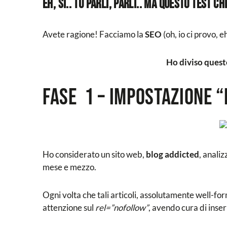
Eh, sì.. tu parli, parli.. ma questo test c
Avete ragione! Facciamo la
SEO
(oh, io ci provo, e
Ho diviso questo
FASE 1 – Impostazione 
Ho considerato un sito web,
blog addicted
, anali
mese e mezzo.
Ogni volta che tali articoli, assolutamente well-fo
attenzione sul
rel=”nofollow”
, avendo cura di inserir