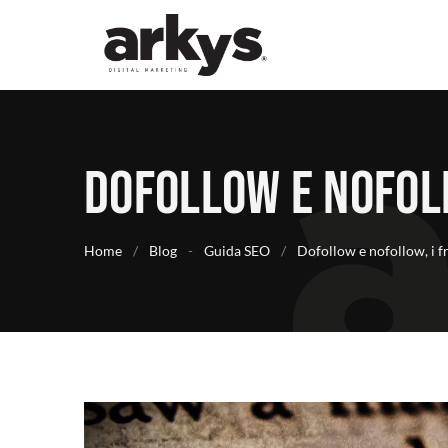
Dofollow e nofoll
Home
/
Blog
-
Guida SEO
/
Dofollow e nofollow, i fr